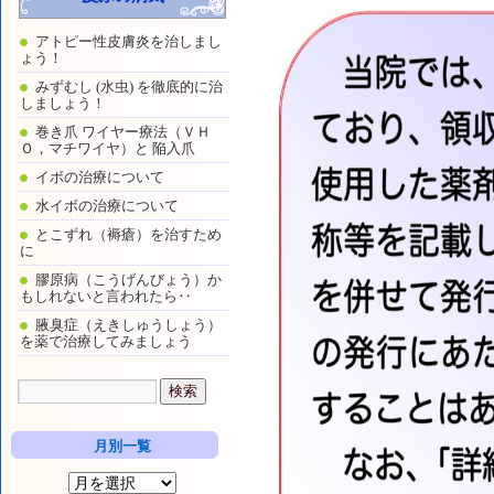
アトピー性皮膚炎を治しまし
ょう！
みずむし (水虫) を徹底的に治
しましょう！
巻き爪 ワイヤー療法（ＶＨ
Ｏ，マチワイヤ）と 陥入爪
イボの治療について
水イボの治療について
とこずれ（褥瘡）を治すため
に
膠原病（こうげんびょう）か
もしれないと言われたら‥
腋臭症（えきしゅうしょう）
を薬で治療してみましょう
月別一覧
月
別