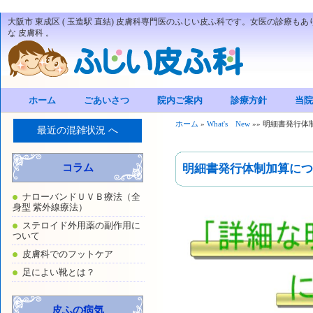
大阪市 東成区 ( 玉造駅 直結) 皮膚科専門医のふじい皮ふ科です。女医の診療もあ
な 皮膚科 。
ホーム
ごあいさつ
院内ご案内
診療方針
当院
ホーム
»
What's New
»
»
明細書発行体
最近の混雑状況 へ
コラム
明細書発行体制加算につ
ナローバンドＵＶＢ療法（全
身型 紫外線療法）
ステロイド外用薬の副作用に
ついて
皮膚科でのフットケア
足によい靴とは？
皮ふの病気