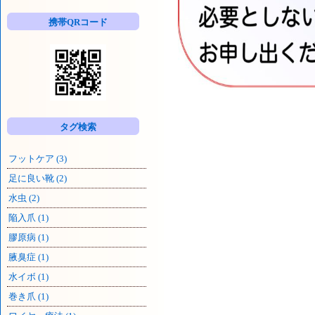
一
覧
携帯QRコード
タグ検索
フットケア (3)
足に良い靴 (2)
水虫 (2)
陥入爪 (1)
膠原病 (1)
腋臭症 (1)
水イボ (1)
巻き爪 (1)