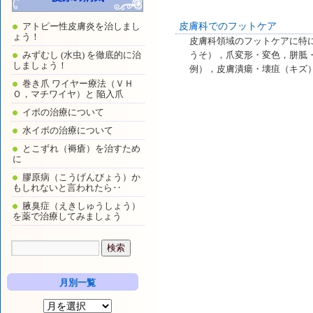
アトピー性皮膚炎を治しまし
皮膚科でのフットケア
ょう！
皮膚科領域のフットケアに特
みずむし (水虫) を徹底的に治
うそ），爪変形・変色，胼胝
しましょう！
例），皮膚潰瘍・壊疽（キズ
巻き爪 ワイヤー療法（ＶＨ
Ｏ，マチワイヤ）と 陥入爪
イボの治療について
水イボの治療について
とこずれ（褥瘡）を治すため
に
膠原病（こうげんびょう）か
もしれないと言われたら‥
腋臭症（えきしゅうしょう）
を薬で治療してみましょう
月別一覧
月
別