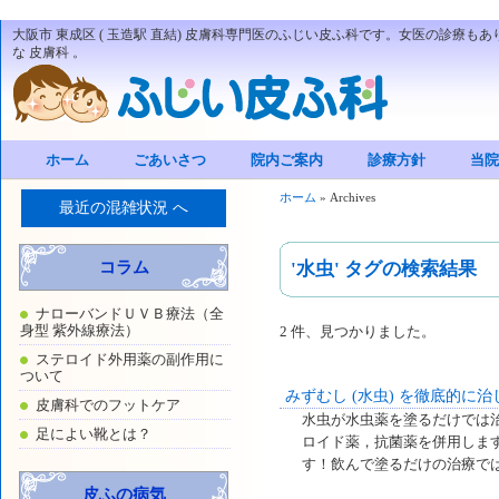
大阪市 東成区 ( 玉造駅 直結) 皮膚科専門医のふじい皮ふ科です。女医の診療もあ
な 皮膚科 。
ホーム
ごあいさつ
院内ご案内
診療方針
当院
ホーム
»
Archives
最近の混雑状況 へ
コラム
'水虫' タグの検索結果
ナローバンドＵＶＢ療法（全
身型 紫外線療法）
2 件、見つかりました。
ステロイド外用薬の副作用に
ついて
みずむし (水虫) を徹底的に
皮膚科でのフットケア
水虫が水虫薬を塗るだけでは
足によい靴とは？
ロイド薬，抗菌薬を併用しま
す！飲んで塗るだけの治療で
皮ふの病気