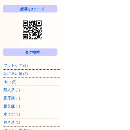
一
覧
携帯QRコード
タグ検索
フットケア (3)
足に良い靴 (2)
水虫 (2)
陥入爪 (1)
膠原病 (1)
腋臭症 (1)
水イボ (1)
巻き爪 (1)