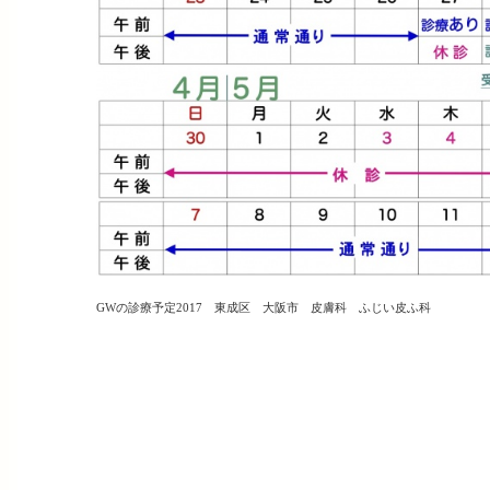
GWの診療予定2017 東成区 大阪市 皮膚科 ふじい皮ふ科