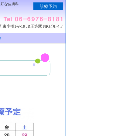
良好な皮膚科
診療予約
東小橋1-9-19 JR玉造駅 NKビル４F
ス