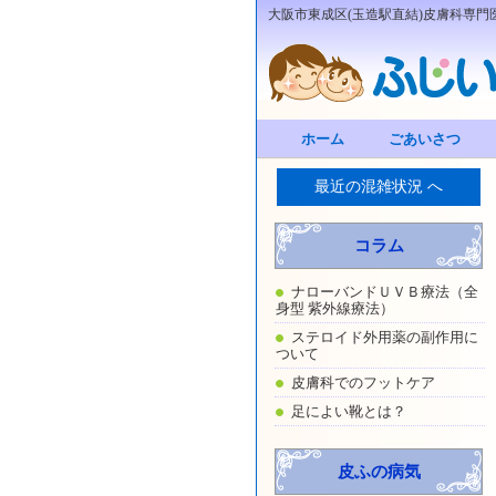
大阪市東成区(玉造駅直結)皮膚科専
ホーム
ごあいさつ
最近の混雑状況 へ
コラム
ナローバンドＵＶＢ療法（全
身型 紫外線療法）
ステロイド外用薬の副作用に
ついて
皮膚科でのフットケア
足によい靴とは？
皮ふの病気