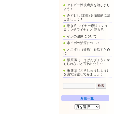
アトピー性皮膚炎を治しまし
ょう！
みずむし (水虫) を徹底的に治
しましょう！
巻き爪 ワイヤー療法（ＶＨ
Ｏ，マチワイヤ）と 陥入爪
イボの治療について
水イボの治療について
とこずれ（褥瘡）を治すため
に
膠原病（こうげんびょう）か
もしれないと言われたら‥
腋臭症（えきしゅうしょう）
を薬で治療してみましょう
月別一覧
月
別
一