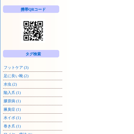
一
覧
携帯QRコード
タグ検索
フットケア (3)
足に良い靴 (2)
水虫 (2)
陥入爪 (1)
膠原病 (1)
腋臭症 (1)
水イボ (1)
巻き爪 (1)