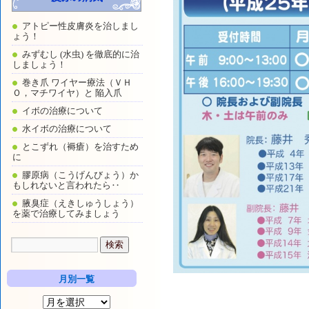
アトピー性皮膚炎を治しまし
ょう！
みずむし (水虫) を徹底的に治
しましょう！
巻き爪 ワイヤー療法（ＶＨ
Ｏ，マチワイヤ）と 陥入爪
イボの治療について
水イボの治療について
とこずれ（褥瘡）を治すため
に
膠原病（こうげんびょう）か
もしれないと言われたら‥
腋臭症（えきしゅうしょう）
を薬で治療してみましょう
月別一覧
月
別