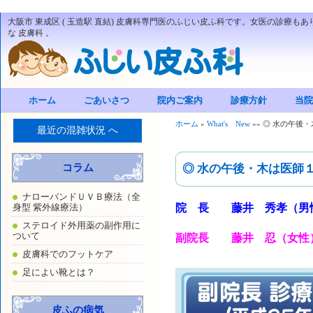
大阪市 東成区 ( 玉造駅 直結) 皮膚科専門医のふじい皮ふ科です。女医の診療もあ
な 皮膚科 。
ホーム
ごあいさつ
院内ご案内
診療方針
当院
ホーム
»
What's New
»
»
◎ 水の午後
最近の混雑状況 へ
コラム
◎ 水の午後・木は医師
ナローバンドＵＶＢ療法（全
身型 紫外線療法）
院 長 藤井 秀孝（男
ステロイド外用薬の副作用に
ついて
副院長 藤井 忍（女性
皮膚科でのフットケア
足によい靴とは？
皮ふの病気